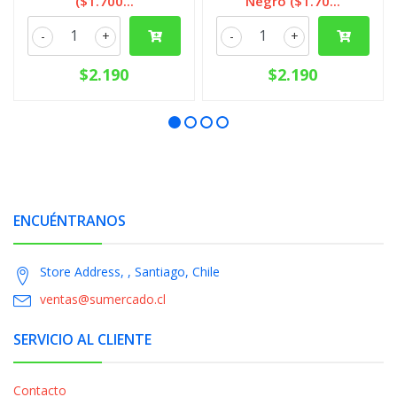
($1.700...
Negro ($1.70...
-
+
-
+
$2.190
$2.190
ENCUÉNTRANOS
Store Address, , Santiago, Chile
ventas@sumercado.cl
SERVICIO AL CLIENTE
Contacto