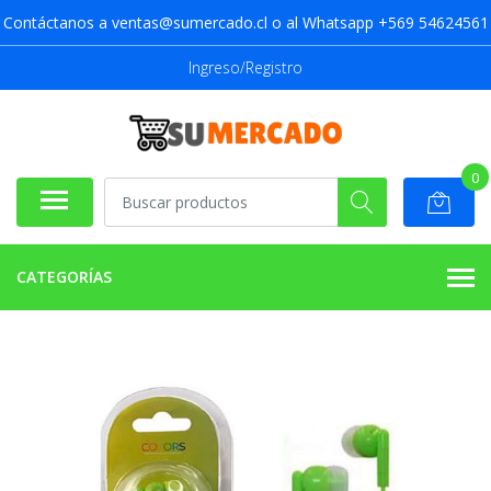
Contáctanos a ventas@sumercado.cl o al Whatsapp +569 54624561
Ingreso/Registro
0
CATEGORÍAS