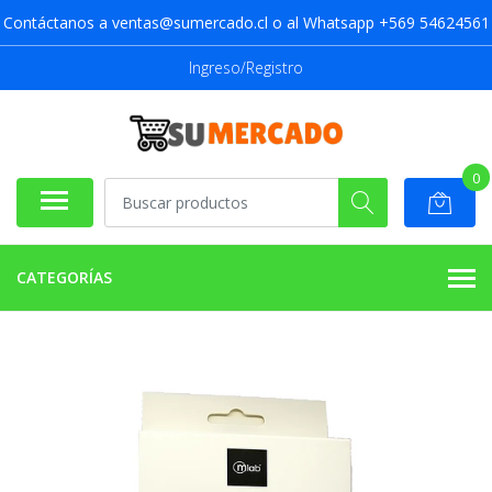
Contáctanos a ventas@sumercado.cl o al Whatsapp +569 54624561
Ingreso/Registro
0
CATEGORÍAS