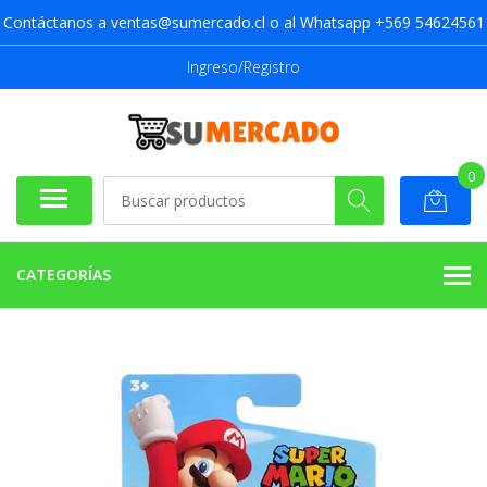
Contáctanos a ventas@sumercado.cl o al Whatsapp +569 54624561
Ingreso/Registro
0
CATEGORÍAS