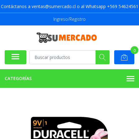
Contáctanos a ventas@sumercado.cl o al Whatsapp +569 54624561
Ingreso/Registro
0
CATEGORÍAS